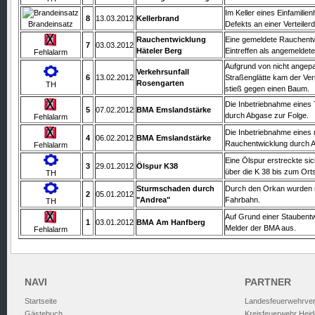
Im Keller eines Einfamili
8
13.03.2012
Kellerbrand
Brandeinsatz
Defekts an einer Verteile
Rauchentwicklung
Eine gemeldete Rauchentwi
7
03.03.2012
Häteler Berg
Eintreffen als angemeldet
Fehlalarm
Aufgrund von nicht angepa
Verkehrsunfall
6
13.02.2012
Straßenglätte kam der Ve
Rosengarten
TH
stieß gegen einen Baum.
Die Inbetriebnahme eines 
5
07.02.2012
BMA Emslandstärke
durch Abgase zur Folge.
Fehlalarm
Die Inbetriebnahme eines 
4
06.02.2012
BMA Emslandstärke
Rauchentwicklung durch A
Fehlalarm
Eine Ölspur erstreckte s
3
29.01.2012
Ölspur K38
über die K 38 bis zum Ort
TH
Sturmschaden durch
Durch den Orkan wurden 
2
05.01.2012
"Andrea"
Fahrbahn.
TH
Auf Grund einer Staubentw
1
03.01.2012
BMA Am Hanfberg
Melder der BMA aus.
Fehlalarm
NAVI
PARTNER
Startseite
Landesfeuerwehrve
Gästebuch
Kreisfeuerwehr Heid