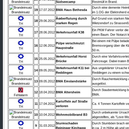
Brandeinsatz
Südseecamp
Restmüll in Brand.
Durch eine demente Heim
19
17.07.2012
BMA Haus Bethesda
Brandeinsatz
im 1.OG der Elektroherd e
Ãœberflutung durch
Auf Grund von starken Ni
18
29.06.2012
starken Regen
Wietzendorf zu Strassenß
TH
Ein PKW Fahrer verlor die
17
28.06.2012
Verkehrsunfall K38
einen Baum. Der Notarzt k
TH
Bei einem mit Pülpe bela
Pülpe verschmutzt
16
12.06.2012
Bremsvorgang über die Kla
Haupstraße
TH
50 m.
Verkehrsunfall Horst
Durch eine Vorfahrtsverl
15
25.05.2012
Brücke
Fahrzeuge. Dabei traten Be
TH
Verkehrsunfall K11 bei
Aus ungeklärter Ursache 
14
09.05.2012
Reddingen
Reddingen zu einem schwe
TH
Durch Rauchentwicklung an
13
09.05.2012
BMA Emslandstärke
Brandeinsatz
ausgelöst.
Durch Staubentwicklung b
12
18.04.2012
BMA Altersheim
BMA.
Fehlalarm
Kartoffeln auf Straße
11
17.04.2012
Ca. 4 Tonnen Kartoffeln v
verloren
TH
Durch unbekannte Ursache 
10
10.04.2012
Wohnmobilbrand B3
Brandeinsatz
abgestelltes, als "Love-Mo
Sturmschaden
Durch Stumböen brach ein
9
31.03.2012
Reininger Kirchweg
in ca. 2 m Höhe ab und ve
TH