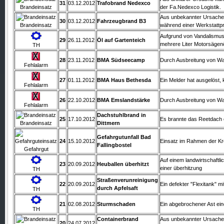
31
03.12.2012
Trafobrand Nedexco
Brandeinsatz
der Fa.Nedexco Logistik.
Aus unbekannter Ursache
30
03.12.2012
Fahrzeugbrand B3
Brandeinsatz
während einer Werkstattpr
Aufgrund von Vandalismu
29
26.11.2012
Öl auf Gartenteich
mehrere Liter Motorsägenö
TH
28
23.11.2012
BMA Südseecamp
Durch Ausbreitung von W
Fehlalarm
27
01.11.2012
BMA Haus Bethesda
Ein Melder hat ausgelöst,
Fehlalarm
26
22.10.2012
BMA Emslandstärke
Durch Ausbreitung von W
Fehlalarm
Dachstuhlbrand in
25
17.10.2012
Es brannte das Reetdach 
Brandeinsatz
Dittmern
Gefahrgutunfall Bad
24
15.10.2012
Einsatz im Rahmen der Kr
Fallingbostel
Gefahrgut
Auf einem landwirtschaftl
23
20.09.2012
Heuballen überhitzt
einer überhitzung
TH
Straßenverunreinigung
22
20.09.2012
Ein defekter "Flexitank" m
durch Apfelsaft
TH
21
02.08.2012
Sturmschaden
Ein abgebrochener Ast ein
TH
Containerbrand
Aus unbekannter Ursache g
20
24.07.2012