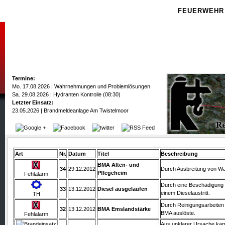
FEUERWEHR
Termine:
Mo. 17.08.2026 | Wahrnehmungen und Problemlösungen
Sa. 29.08.2026 | Hydranten Kontrolle (08:30)
Letzter Einsatz:
23.05.2026 | Brandmeldeanlage Am Twistelmoor
Art
Nr.
Datum
Titel
Beschreibung
BMA Alten- und
34
29.12.2012
Durch Ausbreitung von W
Pflegeheim
Fehlalarm
Durch eine Beschädigung a
33
13.12.2012
Diesel ausgelaufen
einem Dieselaustritt.
TH
Durch Reinigungsarbeiten 
32
13.12.2012
BMA Emslandstärke
BMA auslöste.
Fehlalarm
Aus unklarer Ursache kam