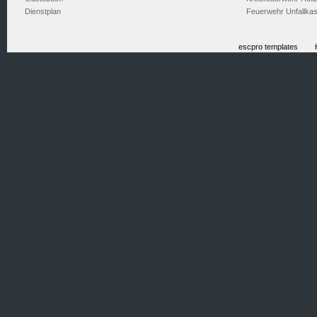
Dienstplan
Feuerwehr Unfallka
escpro templates