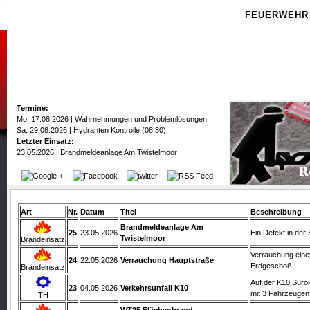
FEUERWEHR
Termine:
Mo. 17.08.2026 | Wahrnehmungen und Problemlösungen
Sa. 29.08.2026 | Hydranten Kontrolle (08:30)
Letzter Einsatz:
23.05.2026 | Brandmeldeanlage Am Twistelmoor
Art
Nr.
Datum
Titel
Beschreibung
Brandmeldeanlage Am
25
23.05.2026
Ein Defekt in der
Twistelmoor
Brandeinsatz
Verrauchung eine
24
22.05.2026
Verrauchung Hauptstraße
Erdgeschoß.
Brandeinsatz
Auf der K10 Suroi
23
04.05.2026
Verkehrsunfall K10
mit 3 Fahrzeugen
TH