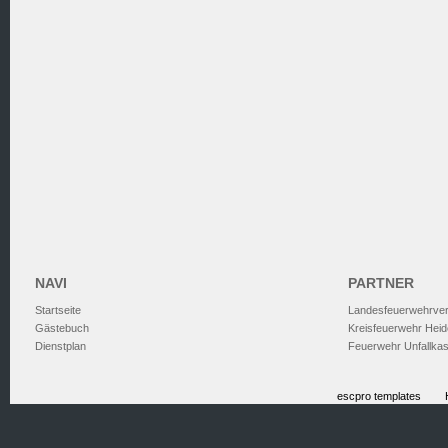
NAVI
PARTNER
Startseite
Landesfeuerwehrve
Gästebuch
Kreisfeuerwehr Heid
Dienstplan
Feuerwehr Unfallka
escpro templates