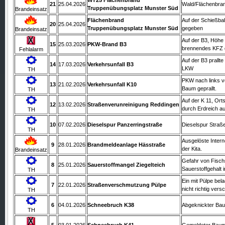
WT25 Flächenbrand
21
25.04.2026
Wald/Flächenbra
Truppenübungsplatz Munster Süd
Brandeinsatz
Flächenbrand
Auf der Schießba
20
25.04.2026
Truppenübungsplatz Munster Süd
gegeben
Brandeinsatz
Auf der B3, Höhe 
15
25.03.2026
PKW-Brand B3
brennendes KFZ 
Fehlalarm
Auf der B3 prallt
14
17.03.2026
Verkehrsunfall B3
LKW
TH
PKW nach links v
13
21.02.2026
Verkehrsunfall K10
Baum geprallt.
TH
Auf der K 11, Or
12
13.02.2026
Straßenverunreinigung Reddingen
durch Erdreich a
TH
10
07.02.2026
Dieselspur Panzerringstraße
Dieselspur Straße
TH
Ausgelöste Inter
9
28.01.2026
Brandmeldeanlage Hässtraße
der Kita.
Brandeinsatz
Gefahr von Fisch
8
25.01.2026
Sauerstoffmangel Ziegelteich
Sauerstoffgehalt 
TH
Ein mit Pülpe bel
7
22.01.2026
Straßenverschmutzung Pülpe
nicht richtig ver
TH
6
04.01.2026
Schneebruch K38
Abgeknickter Ba
TH