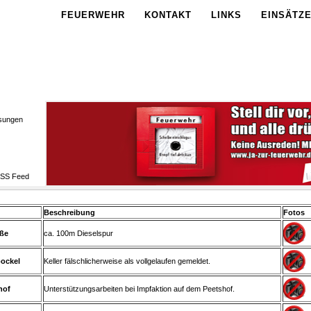
FEUERWEHR
KONTAKT
LINKS
EINSÄTZ
sungen
Beschreibung
Fotos
aße
ca. 100m Dieselspur
bockel
Keller fälschlicherweise als vollgelaufen gemeldet.
hof
Unterstützungsarbeiten bei Impfaktion auf dem Peetshof.