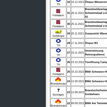
32
10.12.2021
Ölspur Wiesenstr
TH
Brandmeldeanla
31
26.11.2021
Schwimmbad Lin
Fehlalarm
#2
Brandmeldeanla
30
25.11.2021
Schwimmbad Lin
Fehlalarm
29
20.11.2021
Gasaustritt Wies
Gefahrgut
28
17.11.2021
Ölspur B3
TH
Unterstützung
27
15.11.2021
Rettungsdienst
TH
26
23.10.2021
Türöffnung Camp
TH
25
15.10.2021
BMA Schwarze H
Fehlalarm
24
12.09.2021
BMA Schwarze H
Brandeinsatz
Brandsicherheit
23
12.09.2021
Gerätehaus
Sonstiges
22
09.09.2021
BMA Am Twistel
Brandeinsatz