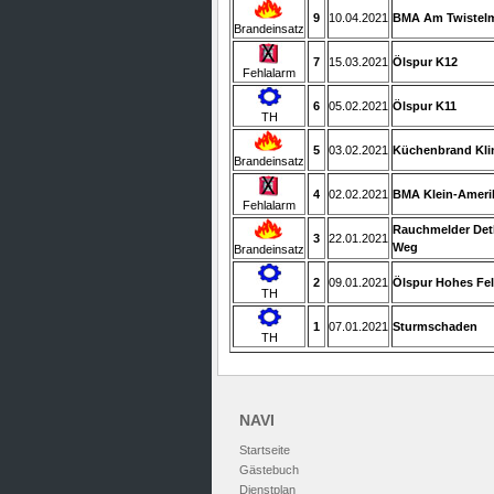
9
10.04.2021
BMA Am Twistel
Brandeinsatz
7
15.03.2021
Ölspur K12
Fehlalarm
6
05.02.2021
Ölspur K11
TH
5
03.02.2021
Küchenbrand Kl
Brandeinsatz
4
02.02.2021
BMA Klein-Ameri
Fehlalarm
Rauchmelder Det
3
22.01.2021
Weg
Brandeinsatz
2
09.01.2021
Ölspur Hohes Fe
TH
1
07.01.2021
Sturmschaden
TH
NAVI
Startseite
Gästebuch
Dienstplan