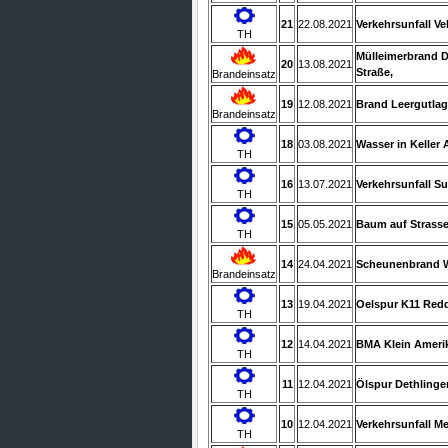
21
22.08.2021
Verkehrsunfall Ve
TH
Mülleimerbrand D
20
13.08.2021
Straße,
Brandeinsatz
19
12.08.2021
Brand Leergutlag
Brandeinsatz
18
03.08.2021
Wasser in Keller
TH
16
13.07.2021
Verkehrsunfall Su
TH
15
05.05.2021
Baum auf Strass
TH
14
24.04.2021
Scheunenbrand 
Brandeinsatz
13
19.04.2021
Oelspur K11 Red
TH
12
14.04.2021
BMA Klein Ameri
TH
11
12.04.2021
Ölspur Dethlinge
TH
10
12.04.2021
Verkehrsunfall M
TH