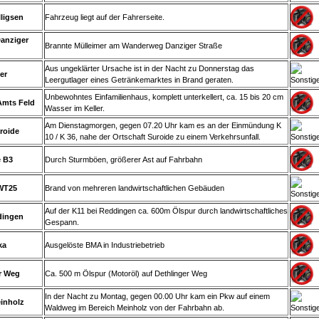
lligsen
Fahrzeug liegt auf der Fahrerseite.
anziger
Brannte Mülleimer am Wanderweg Danziger Straße
Aus ungeklärter Ursache ist in der Nacht zu Donnerstag das
er
Leergutlager eines Getränkemarktes in Brand geraten.
Unbewohntes Einfamilienhaus, komplett unterkellert, ca. 15 bis 20 cm
 Amts Feld
Wasser im Keller.
Am Dienstagmorgen, gegen 07.20 Uhr kam es an der Einmündung K
roide
10 / K 36, nahe der Ortschaft Suroide zu einem Verkehrsunfall.
e B3
Durch Sturmböen, größerer Ast auf Fahrbahn
WT25
Brand von mehreren landwirtschaftlichen Gebäuden
Auf der K11 bei Reddingen ca. 600m Ölspur durch landwirtschaftliches
dingen
Gespann.
ka
Ausgelöste BMA in Industriebetrieb
r Weg
Ca. 500 m Ölspur (Motoröl) auf Dethlinger Weg
In der Nacht zu Montag, gegen 00.00 Uhr kam ein Pkw auf einem
einholz
Waldweg im Bereich Meinholz von der Fahrbahn ab.