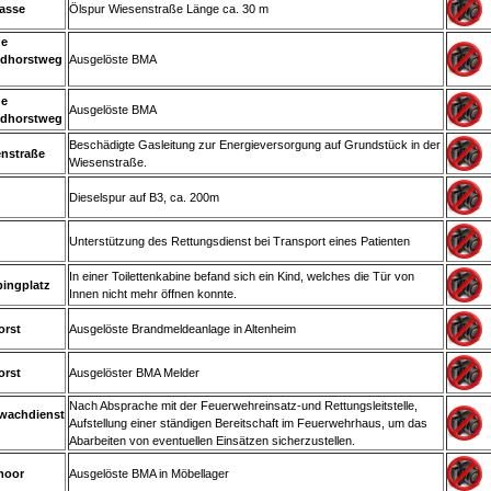
asse
Ölspur Wiesenstraße Länge ca. 30 m
ge
dhorstweg
Ausgelöste BMA
ge
Ausgelöste BMA
dhorstweg
Beschädigte Gasleitung zur Energieversorgung auf Grundstück in der
enstraße
Wiesenstraße.
Dieselspur auf B3, ca. 200m
Unterstützung des Rettungsdienst bei Transport eines Patienten
In einer Toilettenkabine befand sich ein Kind, welches die Tür von
ingplatz
Innen nicht mehr öffnen konnte.
orst
Ausgelöste Brandmeldeanlage in Altenheim
orst
Ausgelöster BMA Melder
Nach Absprache mit der Feuerwehreinsatz-und Rettungsleitstelle,
swachdienst
Aufstellung einer ständigen Bereitschaft im Feuerwehrhaus, um das
Abarbeiten von eventuellen Einsätzen sicherzustellen.
moor
Ausgelöste BMA in Möbellager