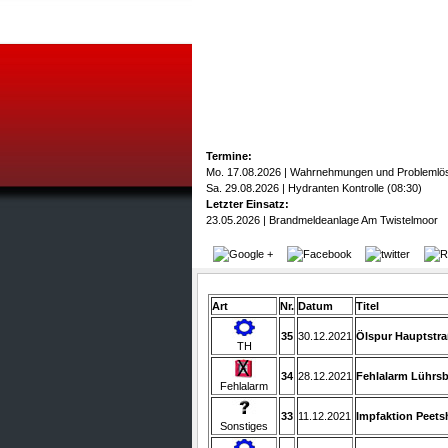
Termine:
Mo. 17.08.2026 | Wahrnehmungen und Problemlö
Sa. 29.08.2026 | Hydranten Kontrolle (08:30)
Letzter Einsatz:
23.05.2026 | Brandmeldeanlage Am Twistelmoor
Art
Nr.
Datum
Titel
35
30.12.2021
Ölspur Hauptstr
TH
34
28.12.2021
Fehlalarm Lührs
Fehlalarm
33
11.12.2021
Impfaktion Peets
Sonstiges