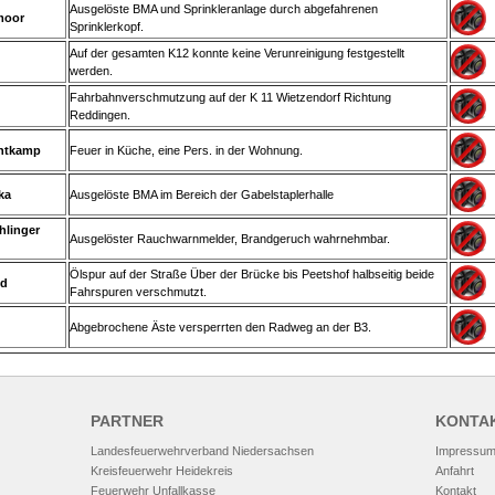
Ausgelöste BMA und Sprinkleranlage durch abgefahrenen
moor
Sprinklerkopf.
Auf der gesamten K12 konnte keine Verunreinigung festgestellt
werden.
Fahrbahnverschmutzung auf der K 11 Wietzendorf Richtung
Reddingen.
intkamp
Feuer in Küche, eine Pers. in der Wohnung.
ka
Ausgelöste BMA im Bereich der Gabelstaplerhalle
hlinger
Ausgelöster Rauchwarnmelder, Brandgeruch wahrnehmbar.
Ölspur auf der Straße Über der Brücke bis Peetshof halbseitig beide
ld
Fahrspuren verschmutzt.
Abgebrochene Äste versperrten den Radweg an der B3.
PARTNER
KONTA
Landesfeuerwehrverband Niedersachsen
Impressu
Kreisfeuerwehr Heidekreis
Anfahrt
Feuerwehr Unfallkasse
Kontakt