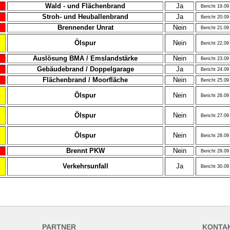
Wald - und Flächenbrand
Ja
Bericht 19.09
Stroh- und Heuballenbrand
Ja
Bericht 20.09
Brennender Unrat
Nein
Bericht 21.09
Ölspur
Nein
Bericht 22.09
Auslösung BMA / Emslandstärke
Nein
Bericht 23.09
Gebäudebrand / Doppelgarage
Ja
Bericht 24.09
Flächenbrand / Moorfläche
Nein
Bericht 25.09
Ölspur
Nein
Bericht 26.09
Ölspur
Nein
Bericht 27.09
Ölspur
Nein
Bericht 28.09
Brennt PKW
Nein
Bericht 29.09
Verkehrsunfall
Ja
Bericht 30.09
PARTNER
KONTA