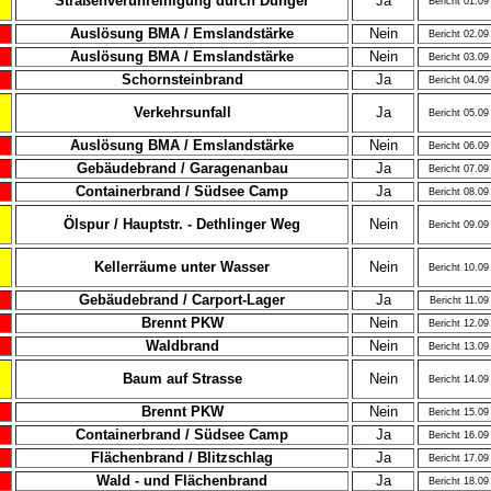
Straßenverunreinigung durch Dünger
Ja
Bericht 01.09
Auslösung BMA / Emslandstärke
Nein
Bericht 02.09
Auslösung BMA / Emslandstärke
Nein
Bericht 03.09
Schornsteinbrand
Ja
Bericht 04.09
Verkehrsunfall
Ja
Bericht 05.09
Auslösung BMA / Emslandstärke
Nein
Bericht 06.09
Gebäudebrand / Garagenanbau
Ja
Bericht 07.09
Containerbrand / Südsee Camp
Ja
Bericht 08.09
Ölspur / Hauptstr. - Dethlinger Weg
Nein
Bericht 09.09
Kellerräume unter Wasser
Nein
Bericht 10.09
Gebäudebrand / Carport-Lager
Ja
Bericht 11.09
Brennt PKW
Nein
Bericht 12.09
Waldbrand
Nein
Bericht 13.09
Baum auf Strasse
Nein
Bericht 14.09
Brennt PKW
Nein
Bericht 15.09
Containerbrand / Südsee Camp
Ja
Bericht 16.09
Flächenbrand / Blitzschlag
Ja
Bericht 17.09
Wald - und Flächenbrand
Ja
Bericht 18.09