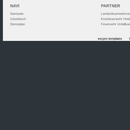
NAVI
PARTNER
Startseite
Landesfeuerwehrve
Gästebuch
Kreisfeuerwehr Heid
Dienstplan
Feuerwehr Unfallka
escpro templates