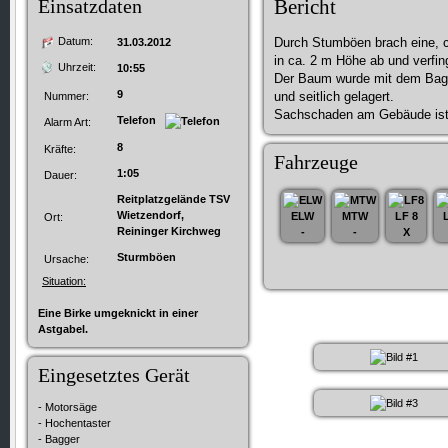
Einsatzdaten
Bericht
Datum:
Durch Stumböen brach eine, 
31.03.2012
in ca. 2 m Höhe ab und verfin
Uhrzeit:
10:55
Der Baum wurde mit dem Bagg
9
und seitlich gelagert.
Nummer:
Sachschaden am Gebäude ist 
Telefon
Alarm Art:
8
Kräfte:
Fahrzeuge
1:05
Dauer:
Reitplatzgelände TSV
Wietzendorf,
ELW
MTW
LF 8
Ort:
Reininger Kirchweg
-
-
X
Sturmböen
Ursache:
Situation:
Eine Birke umgeknickt in einer
Astgabel.
Eingesetztes Gerät
- Motorsäge
- Hochentaster
- Bagger