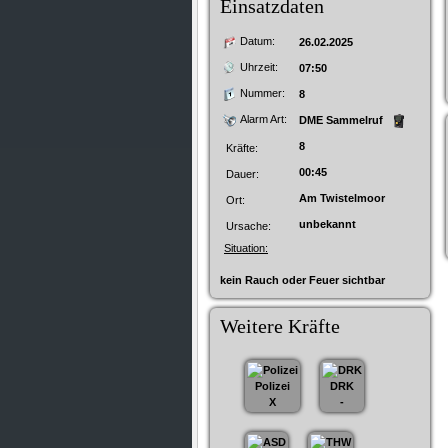
Einsatzdaten
Datum:
26.02.2025
Uhrzeit:
07:50
Nummer:
8
Alarm Art:
DME Sammelruf
8
Kräfte:
00:45
Dauer:
Am Twistelmoor
Ort:
unbekannt
Ursache:
Situation:
kein Rauch oder Feuer sichtbar
Weitere Kräfte
Polizei
DRK
X
-