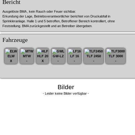
Bericht
Ausgelöste BMA , kein Rauch oder Feuer sichtbar.
Erkundung der Lage, Betriebsverantwortlicher berichtet von Druckabfall in
Sprinkleranlage. Halle 1 und 5 betroffen, Betroffener Bereich kontrolliert, ohne
Feststellung. BMA zurückgestellt und an Betreiber übergeben.
Fahrzeuge
ELW
MTW
HLF 20
GW-L2
LF 16
TLF 2450
TLF 3000
X
-
X
-
-
-
-
Bilder
- Leider keine Bilder verfügbar -