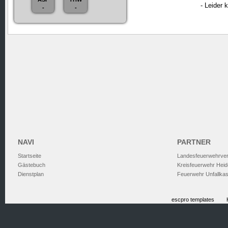
- Leider 
-
-
NAVI
PARTNER
Startseite
Landesfeuerwehrve
Gästebuch
Kreisfeuerwehr Heid
Dienstplan
Feuerwehr Unfallka
escpro templates