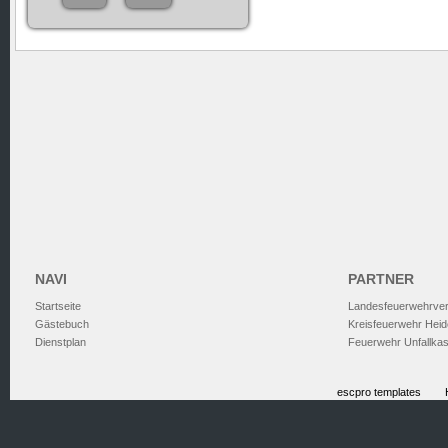
NAVI
PARTNER
Startseite
Landesfeuerwehrve
Gästebuch
Kreisfeuerwehr Heid
Dienstplan
Feuerwehr Unfallka
escpro templates