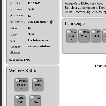
Datum:
Ausgelöste BMA, kein Rauch o
12.10.2023
Betreiber zurückgestellt. Kont
Uhrzeit:
09:53
Keine Feststellung .Auslösun
Nummer:
31
Alarm Art:
DME Sammelruf
Fahrzeuge
13
Kräfte:
00:52
Dauer:
ELW
MTW
LF 8
X
-
-
Am Twistelmoor
Ort:
Wartungsarbeiten
Ursache:
Situation:
Ausgelöste BMA
- Leider 
Weitere Kräfte
Polizei
DRK
-
-
ASF
THW
-
-