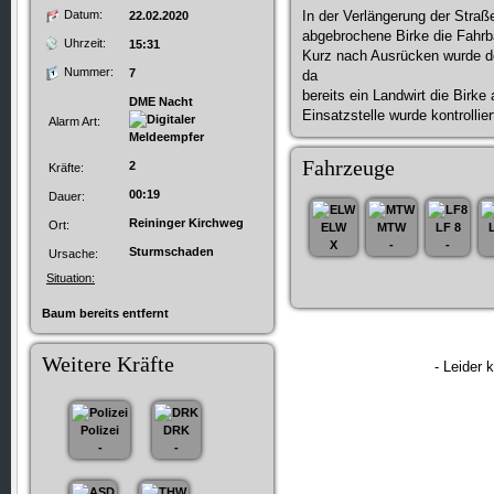
Datum:
In der Verlängerung der Straß
22.02.2020
abgebrochene Birke die Fahrb
Uhrzeit:
15:31
Kurz nach Ausrücken wurde de
Nummer:
7
da
bereits ein Landwirt die Birke
DME Nacht
Einsatzstelle wurde kontrollie
Alarm Art:
Fahrzeuge
2
Kräfte:
00:19
Dauer:
Reininger Kirchweg
Ort:
ELW
MTW
LF 8
X
-
-
Sturmschaden
Ursache:
Situation:
Baum bereits entfernt
Weitere Kräfte
- Leider 
Polizei
DRK
-
-