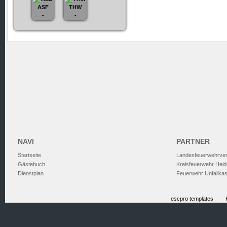
ASF
THW
-
-
NAVI
PARTNER
Startseite
Landesfeuerwehrve
Gästebuch
Kreisfeuerwehr Heid
Dienstplan
Feuerwehr Unfallka
escpro templates