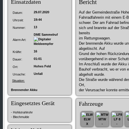
Einsatzdaten
Bericht
Auf der Gemeindestraße Hohes
29.07.2020
Datum:
Fahrradfahrerin mit einem E-B
19:44
Uhrzeit:
schwer. Der am Fahrrad befin
13
sich und brannte auf der Straß
Nummer:
bereits
DME Sammelruf
im Rettungswagen.
Alarm Art:
Der brennende Akku wurde unt
abgelöscht. Auf
16
Kräfte:
Grund der hohen Rückzündung
vorübergehend in einer Schut
01:01
Dauer:
Im Anschluß wurde der Akku 
Hohes Feld
Ort:
Bauhof verbracht, wo er von 
Unfall
abgeholt wurde.
Ursache:
Die Straße wurde während des 
Situation:
Ort,
der Verursacher konnte ermitt
Brennender Akku
Eingesetztes Gerät
Fahrzeuge
- Hohlstrahlrohr
- Blechmulde
ELW
MTW
LF 8
X
-
-