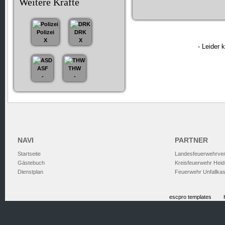
Weitere Kräfte
Polizei
DRK
X
X
- Leider 
ASF
THW
-
-
NAVI
PARTNER
Startseite
Landesfeuerwehrve
Gästebuch
Kreisfeuerwehr Heid
Dienstplan
Feuerwehr Unfallka
escpro templates