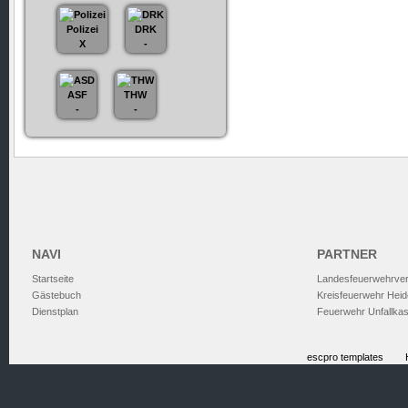
Polizei
DRK
X
-
ASF
THW
-
-
NAVI
PARTNER
Startseite
Landesfeuerwehrve
Gästebuch
Kreisfeuerwehr Heid
Dienstplan
Feuerwehr Unfallka
escpro templates