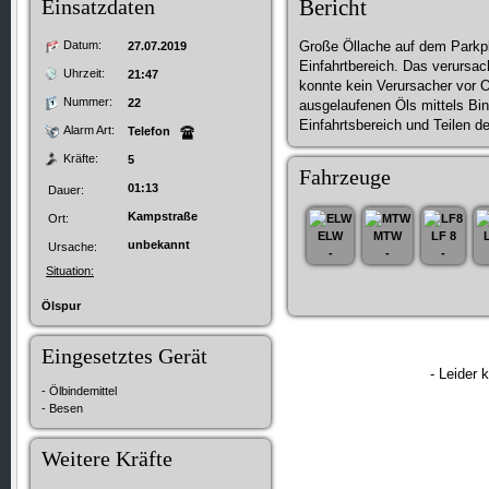
Einsatzdaten
Bericht
Datum:
Große Öllache auf dem Parkpl
27.07.2019
Einfahrtbereich. Das verursa
Uhrzeit:
21:47
konnte kein Verursacher vor O
Nummer:
22
ausgelaufenen Öls mittels Bi
Einfahrtsbereich und Teilen d
Alarm Art:
Telefon
Kräfte:
5
Fahrzeuge
01:13
Dauer:
Kampstraße
Ort:
ELW
MTW
LF 8
unbekannt
Ursache:
-
-
-
Situation:
Ölspur
Eingesetztes Gerät
- Leider 
- Ölbindemittel
- Besen
Weitere Kräfte