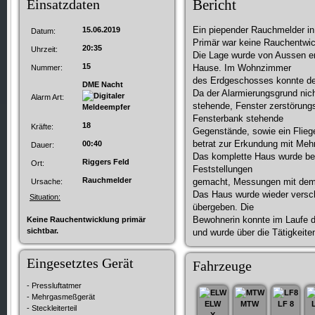
Einsatzdaten
Bericht
Ein piepender Rauchmelder in
15.06.2019
Datum:
Primär war keine Rauchentwick
20:35
Uhrzeit:
Die Lage wurde von Aussen e
15
Hause. Im Wohnzimmer
Nummer:
des Erdgeschosses konnte der
DME Nacht
Da der Alarmierungsgrund nich
Alarm Art:
stehende, Fenster zerstörungs
Fensterbank stehende
18
Kräfte:
Gegenstände, sowie ein Flieg
betrat zur Erkundung mit Meh
00:40
Dauer:
Das komplette Haus wurde be
Riggers Feld
Ort:
Feststellungen
Rauchmelder
gemacht, Messungen mit dem 
Ursache:
Das Haus wurde wieder verschl
Situation:
übergeben. Die
Bewohnerin konnte im Laufe d
Keine Rauchentwicklung primär
sichtbar.
und wurde über die Tätigkeiten
Eingesetztes Gerät
Fahrzeuge
- Pressluftatmer
- Mehrgasmeßgerät
ELW
MTW
LF 8
- Steckleiterteil