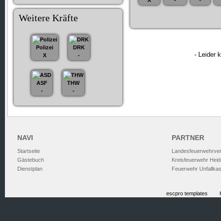
X
-
-
Weitere Kräfte
Polizei
DRK
- Leider 
X
-
ASF
THW
-
-
NAVI
PARTNER
Startseite
Landesfeuerwehrve
Gästebuch
Kreisfeuerwehr Heid
Dienstplan
Feuerwehr Unfallka
escpro templates