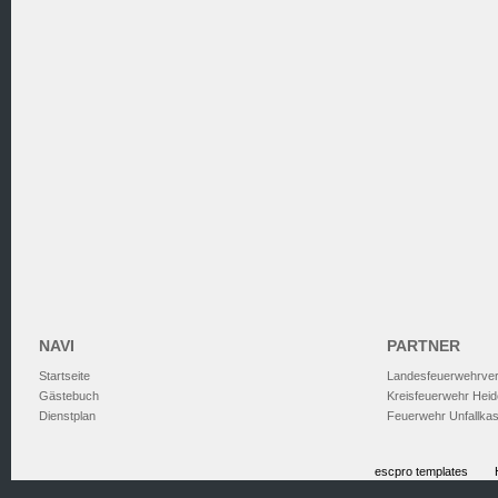
NAVI
PARTNER
Startseite
Landesfeuerwehrve
Gästebuch
Kreisfeuerwehr Heid
Dienstplan
Feuerwehr Unfallka
escpro templates