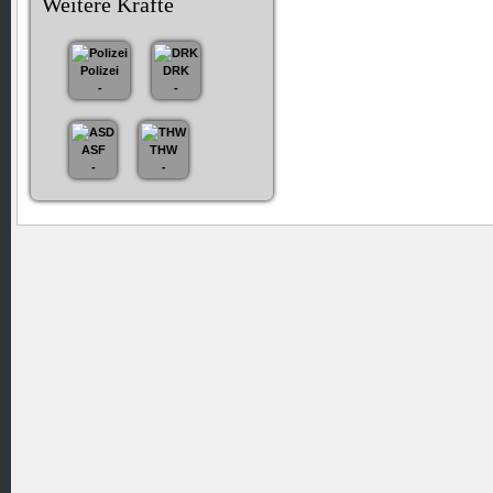
Weitere Kräfte
Polizei
DRK
-
-
ASF
THW
-
-