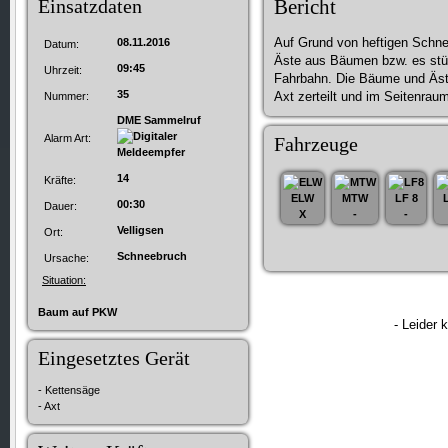
Einsatzdaten
Bericht
Auf Grund von heftigen Schn
08.11.2016
Datum:
Äste aus Bäumen bzw. es stü
09:45
Uhrzeit:
Fahrbahn. Die Bäume und Äst
35
Axt zerteilt und im Seitenrau
Nummer:
DME Sammelruf
Alarm Art:
Fahrzeuge
14
Kräfte:
ELW
MTW
LF 8
00:30
Dauer:
X
-
-
Velligsen
Ort:
Schneebruch
Ursache:
Situation:
Baum auf PKW
- Leider 
Eingesetztes Gerät
- Kettensäge
- Axt