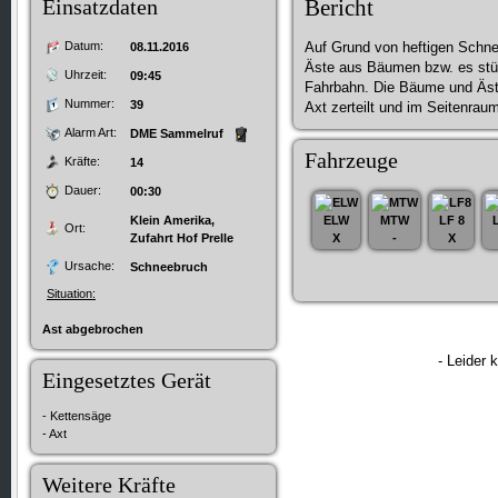
Einsatzdaten
Bericht
Datum:
Auf Grund von heftigen Schn
08.11.2016
Äste aus Bäumen bzw. es stü
Uhrzeit:
09:45
Fahrbahn. Die Bäume und Äst
Nummer:
39
Axt zerteilt und im Seitenrau
Alarm Art:
DME Sammelruf
Fahrzeuge
Kräfte:
14
Dauer:
00:30
Klein Amerika,
ELW
MTW
LF 8
Ort:
Zufahrt Hof Prelle
X
-
X
Ursache:
Schneebruch
Situation:
Ast abgebrochen
- Leider 
Eingesetztes Gerät
- Kettensäge
- Axt
Weitere Kräfte