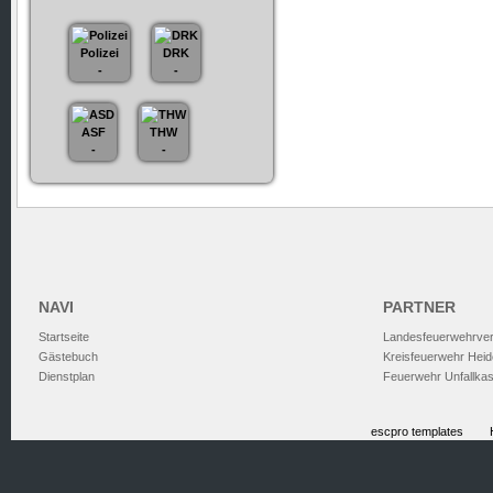
Polizei
DRK
-
-
ASF
THW
-
-
NAVI
PARTNER
Startseite
Landesfeuerwehrve
Gästebuch
Kreisfeuerwehr Heid
Dienstplan
Feuerwehr Unfallka
escpro templates