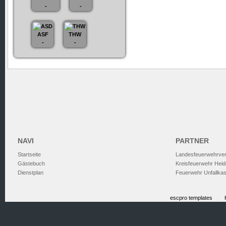
-
-
ASF
THW
-
-
NAVI
PARTNER
Startseite
Landesfeuerwehrve
Gästebuch
Kreisfeuerwehr Heid
Dienstplan
Feuerwehr Unfallka
escpro templates