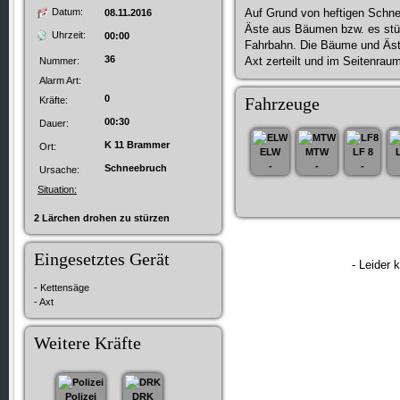
Datum:
Auf Grund von heftigen Schn
08.11.2016
Äste aus Bäumen bzw. es stü
Uhrzeit:
00:00
Fahrbahn. Die Bäume und Äst
36
Axt zerteilt und im Seitenrau
Nummer:
Alarm Art:
0
Fahrzeuge
Kräfte:
00:30
Dauer:
K 11 Brammer
Ort:
ELW
MTW
LF 8
-
-
-
Schneebruch
Ursache:
Situation:
2 Lärchen drohen zu stürzen
Eingesetztes Gerät
- Leider 
- Kettensäge
- Axt
Weitere Kräfte
Polizei
DRK