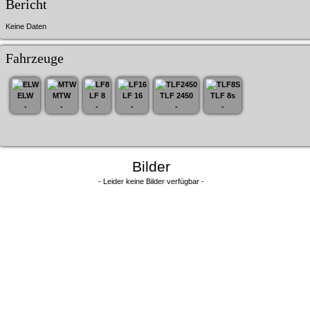
Bericht
Keine Daten
Fahrzeuge
ELW
MTW
LF 8
LF 16
TLF 2450
TLF 8s
-
-
-
-
-
-
Bilder
- Leider keine Bilder verfügbar -