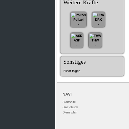
Weitere Kräfte
Polizei
DRK
-
-
ASF
THW
-
-
Sonstiges
Bilder folgen.
NAVI
Startseite
Gästebuch
Dienstplan