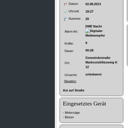
Datum:
02.08.2013
Uhrzeit:
18:27
Nummer:
29
DME Nacht
Alarm Art:
9
Kräfte:
00:28
Dauer:
Gemeindestraße
Marbostel/Abzweig K
Ort:
12
unbekannt
Ursache:
Situation:
Ast auf Straße
Eingesetztes Gerät
- Motorsäge
- Besen