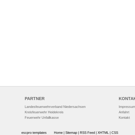
PARTNER
KONTA
Landesfeuerwehrverband Niedersachsen
Impressu
Kreisfeuerwehr Heidekreis
Anfahrt
Feuerwehr Unfallkasse
Kontakt
escpro templates
Home
|
Sitemap
|
RSS Feed
|
XHTML
|
CSS