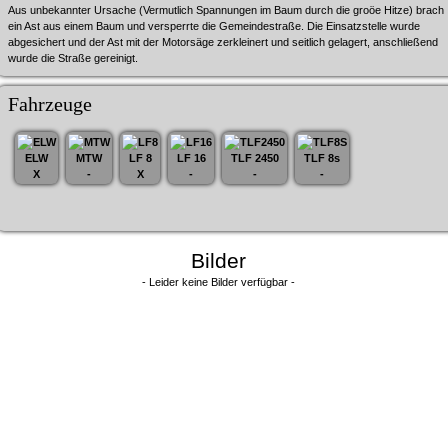
Aus unbekannter Ursache (Vermutlich Spannungen im Baum durch die groöe Hitze) brach
ein Ast aus einem Baum und versperrte die Gemeindestraße. Die Einsatzstelle wurde
abgesichert und der Ast mit der Motorsäge zerkleinert und seitlich gelagert, anschließend
wurde die Straße gereinigt.
Fahrzeuge
ELW
MTW
LF 8
LF 16
TLF 2450
TLF 8s
X
-
X
-
-
-
Bilder
- Leider keine Bilder verfügbar -