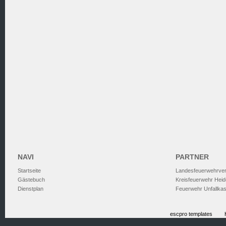
NAVI
PARTNER
Startseite
Landesfeuerwehrve
Gästebuch
Kreisfeuerwehr Heid
Dienstplan
Feuerwehr Unfallka
escpro templates