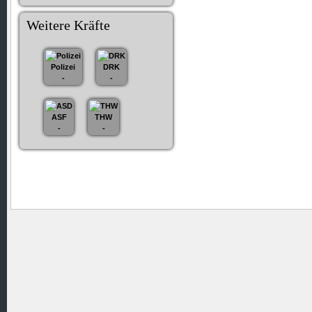
Weitere Kräfte
Polizei
DRK
-
-
ASF
THW
-
-