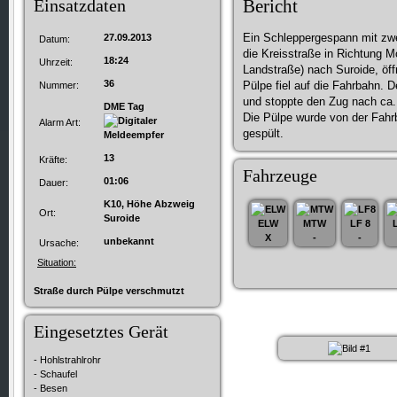
Einsatzdaten
Bericht
Ein Schleppergespann mit zwe
27.09.2013
Datum:
die Kreisstraße in Richtung Mo
18:24
Uhrzeit:
Landstraße) nach Suroide, öff
36
Pülpe fiel auf die Fahrbahn. D
Nummer:
und stoppte den Zug nach ca
DME Tag
Die Pülpe wurde von der Fahr
Alarm Art:
gespült.
13
Kräfte:
Fahrzeuge
01:06
Dauer:
K10, Höhe Abzweig
Ort:
Suroide
ELW
MTW
LF 8
X
-
-
unbekannt
Ursache:
Situation:
Straße durch Pülpe verschmutzt
Eingesetztes Gerät
- Hohlstrahlrohr
- Schaufel
- Besen