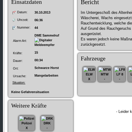
Einsatzdaten
Bericht
Datum:
Im Untergeschoß des Altenhei
30.10.2013
Wäscherei, Wachs eingesetzt.
Uhrzeit:
06:36
Rauchentwicklung, welche di
Nummer:
44
Auf Grund des Rauchgeruchs w
ausgerüstet.
DME Sammelruf
Es waren jedoch keine Maßna
Alarm Art:
zurückgesetzt.
15
Kräfte:
Fahrzeuge
00:34
Dauer:
Schwarze Horst
Ort:
ELW
MTW
LF 8
Mangelarbeiten
Ursache:
X
-
-
Situation:
Keine Gefahrensituation
Weitere Kräfte
- Leider 
Polizei
DRK
X
-