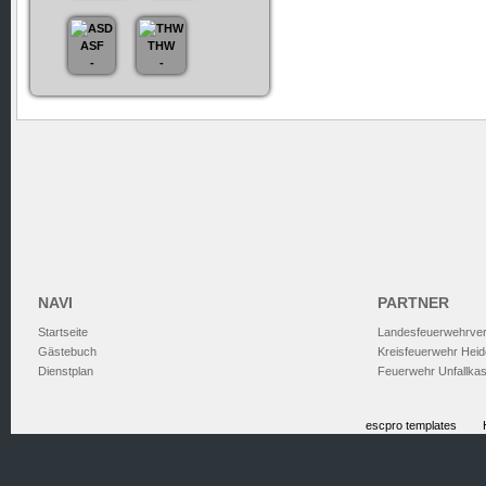
ASF
THW
-
-
NAVI
PARTNER
Startseite
Landesfeuerwehrve
Gästebuch
Kreisfeuerwehr Heid
Dienstplan
Feuerwehr Unfallka
escpro templates