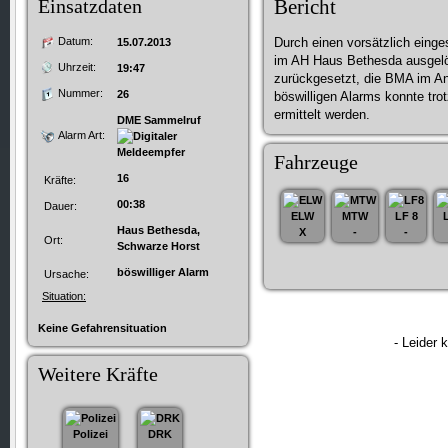
Einsatzdaten
Bericht
Datum:
Durch einen vorsätzlich ein
15.07.2013
im AH Haus Bethesda ausgelös
Uhrzeit:
19:47
zurückgesetzt, die BMA im An
Nummer:
26
böswilligen Alarms konnte tro
ermittelt werden.
DME Sammelruf
Alarm Art:
Fahrzeuge
16
Kräfte:
00:38
Dauer:
ELW
MTW
LF 8
Haus Bethesda,
X
-
-
Ort:
Schwarze Horst
böswilliger Alarm
Ursache:
Situation:
Keine Gefahrensituation
- Leider 
Weitere Kräfte
Polizei
DRK