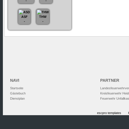
-
-
ASF
THW
-
-
NAVI
PARTNER
Startseite
Landesfeuerwehrve
Gästebuch
Kreisfeuerwehr Heid
Dienstplan
Feuerwehr Unfallka
escpro templates