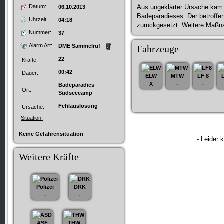
Datum:
Aus ungeklärter Ursache kam
06.10.2013
Badeparadieses. Der betroffen
Uhrzeit:
04:18
zurückgesetzt. Weitere Maßna
Nummer:
37
Alarm Art:
DME Sammelruf
Fahrzeuge
22
Kräfte:
00:42
Dauer:
ELW
MTW
LF 8
X
-
-
Badeparadies
Ort:
Südseecamp
Fehlauslösung
Ursache:
Situation:
Keine Gefahrensituation
- Leider 
Weitere Kräfte
Polizei
DRK
-
-
ASF
THW