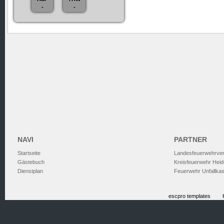
-
-
NAVI
PARTNER
Startseite
Landesfeuerwehrve
Gästebuch
Kreisfeuerwehr Heid
Dienstplan
Feuerwehr Unfallka
escpro templates