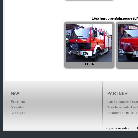
Löschgruppenfahrzeuge (LF
LF 16
NAVI
PARTNER
Startseite
Landesfeuerwehrve
Gästebuch
Kreisfeuerwehr Heid
Dienstplan
Feuerwehr Unfallka
escpro templates