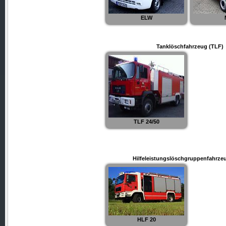
ELW
Tanklöschfahrzeug (TLF)
TLF 24/50
Hilfeleistungslöschgruppenfahrze
HLF 20