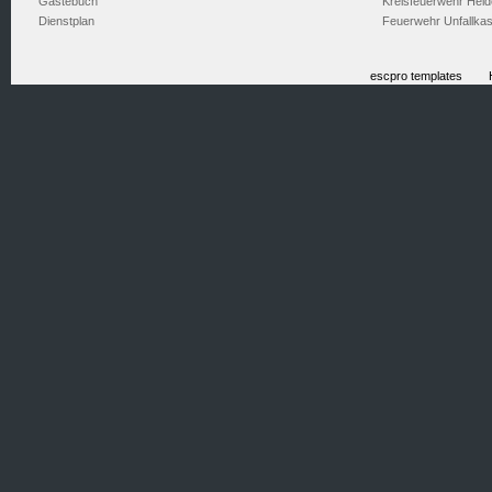
Gästebuch
Kreisfeuerwehr Heid
Dienstplan
Feuerwehr Unfallka
escpro templates